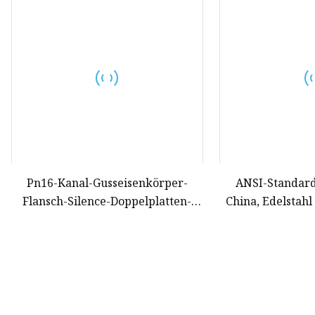
Schieberscheibenguss
Guss des
Absperrschiebergehäuses
Pn16-Kanal-Gusseisenkörper-
ANSI-Standard,
Flansch-Silence-Doppelplatten-
China, Edelstahl
Schwenkhub-Kugel-
und Wafer-Rü
Rückschlagventil-Rückschlagventil