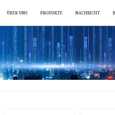
ÜBER UNS
PRODUKTE
NACHRICHT
Absperrschieber
Kugelhahn
Durchgangsventil
Rückschlagventil
Kugelhahnguss
Schieberguss
Rückschlagventilguss
Guss von Kugelventilen
Kraftwerksventil