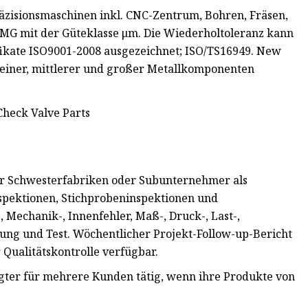
äzisionsmaschinen inkl. CNC-Zentrum, Bohren, Fräsen,
 KMG mit der Güteklasse μm. Die Wiederholtoleranz kann
fikate ISO9001-2008 ausgezeichnet; ISO/TS16949. New
leiner, mittlerer und großer Metallkomponenten
er Schwesterfabriken oder Subunternehmer als
spektionen, Stichprobeninspektionen und
 Mechanik-, Innenfehler, Maß-, Druck-, Last-,
ng und Test. Wöchentlicher Projekt-Follow-up-Bericht
 Qualitätskontrolle verfügbar.
gter für mehrere Kunden tätig, wenn ihre Produkte von