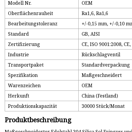
Modell Nr.
OEM
Oberflächenrauheit
Ra1,6, Ra1,6
Bearbeitungstoleranz
+/-0,15 mm, +/-0,10 
Standard
GB, AISI
Zertifizierung
CE, ISO 9001:2008, CE,
Industrie
Rückschlagventil
Transportpaket
Standardverpackung
Spezifikation
Maßgeschneidert
Warenzeichen
OEM
Herkunft
China (Festland)
Produktionskapazität
30000 Stück/Monat
Produktbeschreibung
Maßgeschneiderter Edelstahl 304 Silica Sol Feinguss u