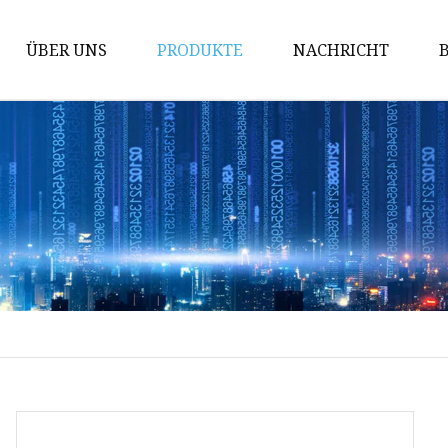
ÜBER UNS
PRODUKTE
NACHRICHT
Absperrschieber
Kugelhahn
Durchgangsventil
Rückschlagventil
Kugelhahnguss
Schieberguss
Rückschlagventilguss
Guss von Kugelventilen
Kraftwerksventil