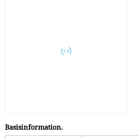
Schieberscheibenguss
Guss des
Absperrschiebergehäuses
Basisinformation.