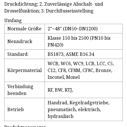
Druckdichtung; 2. Zuverlässige Abschalt- und
Drosselfunktion; 3. Durchflusseinstellung
Umfang
Normale Größe
2"~48" (DN50~DN1200)
Klasse 150 bis 2500 (PN10 bis
Nenndruck
PN420)
Standard:
BS1873, ASME B16.34
WCB, WC6, WC9, LCB, LCC, C5,
Körpermaterial
C12, CF8, CF8M, CF8C, Bronze,
Inconel, Monel
Verbindung
RF, BW, RTJ,
beenden
Handrad, Kegelradgetriebe,
Betrieb
pneumatisch, elektrisch,
hydraulisch