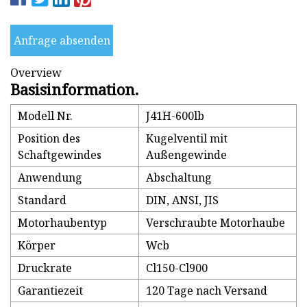
Anfrage absenden
Overview
Basisinformation.
Modell Nr.
J41H-600lb
Position des
Kugelventil mit
Schaftgewindes
Außengewinde
Anwendung
Abschaltung
Standard
DIN, ANSI, JIS
Motorhaubentyp
Verschraubte Motorhaube
Körper
Wcb
Druckrate
Cl150-Cl900
Garantiezeit
120 Tage nach Versand