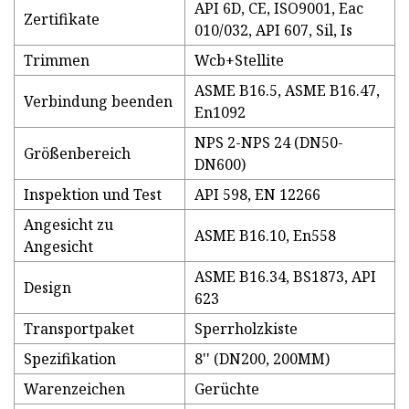
API 6D, CE, ISO9001, Eac
Zertifikate
010/032, API 607, Sil, Is
Trimmen
Wcb+Stellite
ASME B16.5, ASME B16.47,
Verbindung beenden
En1092
NPS 2-NPS 24 (DN50-
Größenbereich
DN600)
Inspektion und Test
API 598, EN 12266
Angesicht zu
ASME B16.10, En558
Angesicht
ASME B16.34, BS1873, API
Design
623
Transportpaket
Sperrholzkiste
Spezifikation
8'' (DN200, 200MM)
Warenzeichen
Gerüchte