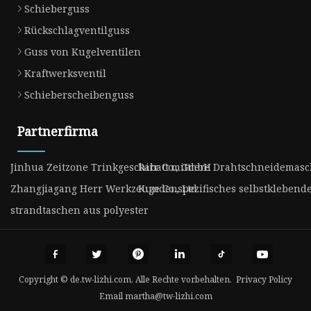
Schieberguss
Rückschlagventilguss
Guss von Kugelventilen
Kraftwerksventil
Schieberscheibenguss
Partnerfirma
Jinhua Zeitzone Trinkgeschirr Co., GmbH
Rabatt mittlere Drahtschneidemas
Zhangjiagang Herr Werkzeuge Co., Ltd.
Kundenspezifisches selbstklebende
strandtaschen aus polyester
Copyright © de.tw-lizhi.com, Alle Rechte vorbehalten.
Privacy Policy
Email
martha@tw-lizhi.com