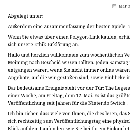
Schieberscheibenguss
Mar 3
Guss des
Abgelegt unter:
Absperrschiebergehäuses
Außerdem eine Zusammenfassung der besten Spiele- 
Wenn Sie etwas über einen Polygon-Link kaufen, erhäl
sich unsere Ethik-Erklärung an.
Hallo und herzlich willkommen zum wöchentlichen Ver
Meinung nach Bescheid wissen sollten. Jeden Samstag f
entgangen wären, wenn Sie nicht immer online wären. 
Angebote, auf die wir gestoßen sind, sowie Einblicke i
Das bedeutsame Ereignis steht vor der Tür: The Legend
einer Woche, am Freitag, dem 12. Mai. Es ist das größt
Veröffentlichung seit Jahren für die Nintendo Switch .
Ich bin sicher, dass viele von Ihnen, die dies lesen, das
sich rechtzeitig zum Veröffentlichungstag eine physisc
Klick auf dem Laufenden, wie Sie bei Ihrem Einkauf e