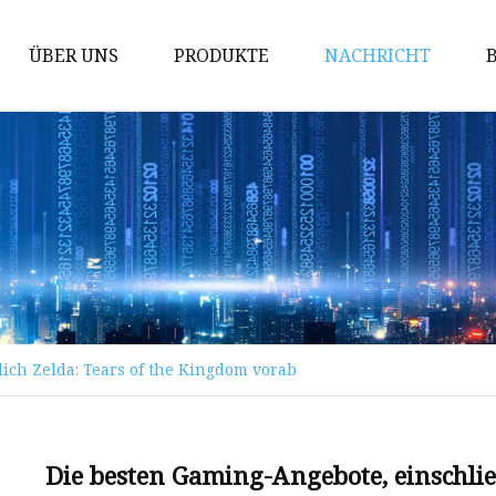
ÜBER UNS
PRODUKTE
NACHRICHT
Absperrschieber
Kugelhahn
Durchgangsventil
Rückschlagventil
Kugelhahnguss
Schieberguss
ich Zelda: Tears of the Kingdom vorab
Rückschlagventilguss
Guss von Kugelventilen
Kraftwerksventil
Die besten Gaming-Angebote, einschlie