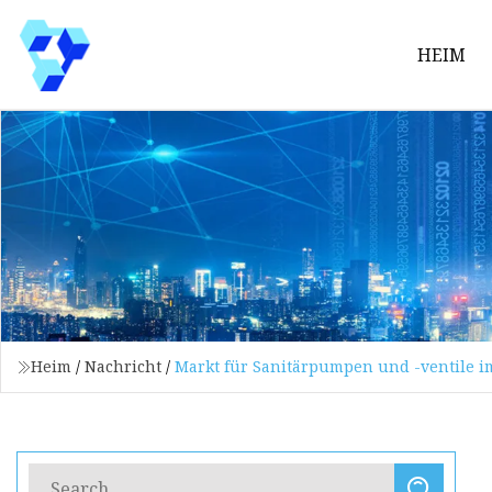
HEIM
Heim
/
Nachricht
/
Markt für Sanitärpumpen und -ventile im