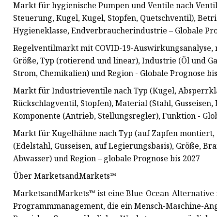
Markt für hygienische Pumpen und Ventile nach Ventilt
Steuerung, Kugel, Kugel, Stopfen, Quetschventil), Betri
Hygieneklasse, Endverbraucherindustrie – Globale Pro
Regelventilmarkt mit COVID-19-Auswirkungsanalyse, n
Größe, Typ (rotierend und linear), Industrie (Öl und 
Strom, Chemikalien) und Region - Globale Prognose bi
Markt für Industrieventile nach Typ (Kugel, Absperrkl
Rückschlagventil, Stopfen), Material (Stahl, Gusseisen,
Komponente (Antrieb, Stellungsregler), Funktion - Glo
Markt für Kugelhähne nach Typ (auf Zapfen montiert, 
(Edelstahl, Gusseisen, auf Legierungsbasis), Größe, B
Abwasser) und Region – globale Prognose bis 2027
Über MarketsandMarkets™
MarketsandMarkets™ ist eine Blue-Ocean-Alternative
Programmmanagement, die ein Mensch-Maschine-Angeb