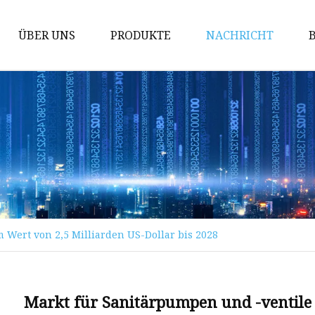
ÜBER UNS
PRODUKTE
NACHRICHT
Absperrschieber
Kugelhahn
Durchgangsventil
Rückschlagventil
Kugelhahnguss
Schieberguss
 Wert von 2,5 Milliarden US-Dollar bis 2028
Rückschlagventilguss
Guss von Kugelventilen
Kraftwerksventil
Markt für Sanitärpumpen und -ventile 