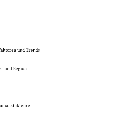
faktoren und Trends
er und Region
aumarktakteure