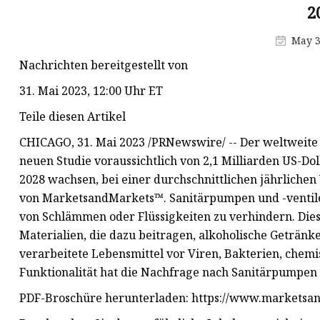
Schieberscheibenguss
2
Guss des
May 3
Absperrschiebergehäuses
Nachrichten bereitgestellt von
31. Mai 2023, 12:00 Uhr ET
Teile diesen Artikel
CHICAGO, 31. Mai 2023 /PRNewswire/ -- Der weltweite 
neuen Studie voraussichtlich von 2,1 Milliarden US-Dol
2028 wachsen, bei einer durchschnittlichen jährliche
von MarketsandMarkets™. Sanitärpumpen und -ventile s
von Schlämmen oder Flüssigkeiten zu verhindern. Die
Materialien, die dazu beitragen, alkoholische Getränk
verarbeitete Lebensmittel vor Viren, Bakterien, chemi
Funktionalität hat die Nachfrage nach Sanitärpumpen 
PDF-Broschüre herunterladen: https://www.markets