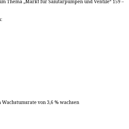
 zum Thema „Markt für Sanitärpumpen und Ventile“ 159 –
:
hen Wachstumsrate von 3,6 % wachsen