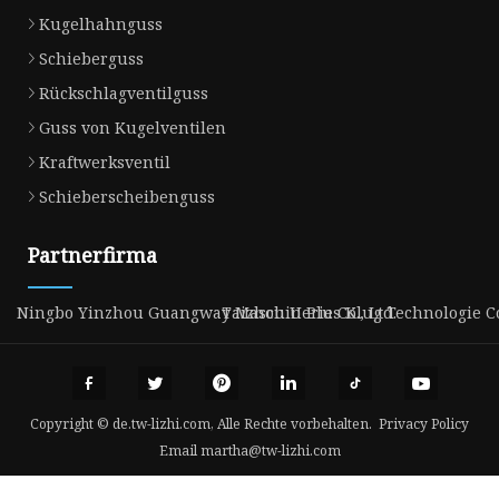
Kugelhahnguss
Schieberguss
Rückschlagventilguss
Guss von Kugelventilen
Kraftwerksventil
Schieberscheibenguss
Partnerfirma
Ningbo Yinzhou Guangway Maschinerie Co., Ltd.
Taizhou U Plus Klug Technologie Co.
Copyright © de.tw-lizhi.com, Alle Rechte vorbehalten.
Privacy Policy
Email
martha@tw-lizhi.com