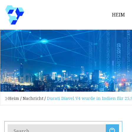
HEIM
Heim
/
Nachricht
/
Ducati Diavel V4 wurde in Indien für 25