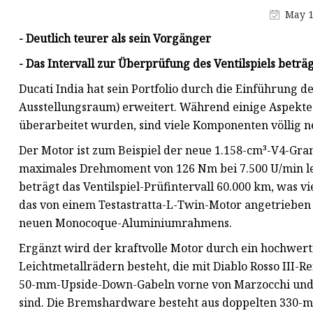
Schieberscheibenguss
May 1
Guss des
- Deutlich teurer als sein Vorgänger
Absperrschiebergehäuses
- Das Intervall zur Überprüfung des Ventilspiels beträg
Ducati India hat sein Portfolio durch die Einführung 
Ausstellungsraum) erweitert. Während einige Aspekt
überarbeitet wurden, sind viele Komponenten völlig n
Der Motor ist zum Beispiel der neue 1.158-cm³-V4-Gra
maximales Drehmoment von 126 Nm bei 7.500 U/min leis
beträgt das Ventilspiel-Prüfintervall 60.000 km, was v
das von einem Testastratta-L-Twin-Motor angetrieben 
neuen Monocoque-Aluminiumrahmens.
Ergänzt wird der kraftvolle Motor durch ein hochwer
Leichtmetallrädern besteht, die mit Diablo Rosso III-R
50-mm-Upside-Down-Gabeln vorne von Marzocchi und ei
sind. Die Bremshardware besteht aus doppelten 330