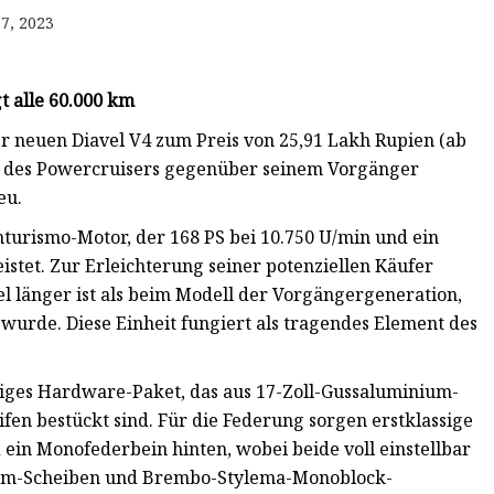
7, 2023
t alle 60.000 km
der neuen Diavel V4 zum Preis von 25,91 Lakh Rupien (ab
e des Powercruisers gegenüber seinem Vorgänger
eu.
nturismo-Motor, der 168 PS bei 10.750 U/min und ein
tet. Zur Erleichterung seiner potenziellen Käufer
iel länger ist als beim Modell der Vorgängergeneration,
wurde. Diese Einheit fungiert als tragendes Element des
tiges Hardware-Paket, das aus 17-Zoll-Gussaluminium-
eifen bestückt sind. Für die Federung sorgen erstklassige
n Monofederbein hinten, wobei beide voll einstellbar
-mm-Scheiben und Brembo-Stylema-Monoblock-