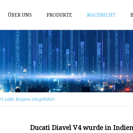
ÜBER UNS
PRODUKTE
NACHRICHT
Absperrschieber
Kugelhahn
Durchgangsventil
Rückschlagventil
Kugelhahnguss
Schieberguss
,91 Lakh Rupien eingeführt
Rückschlagventilguss
Guss von Kugelventilen
Kraftwerksventil
Ducati Diavel V4 wurde in Indie