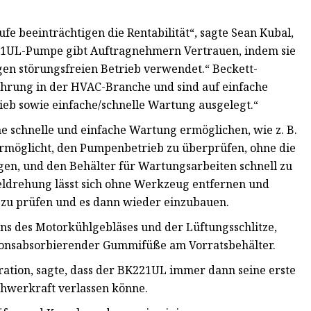
fe beeinträchtigen die Rentabilität“, sagte Sean Kubal,
221UL-Pumpe gibt Auftragnehmern Vertrauen, indem sie
gen störungsfreien Betrieb verwendet.“ Beckett-
hrung in der HVAC-Branche und sind auf einfache
rieb sowie einfache/schnelle Wartung ausgelegt.“
 schnelle und einfache Wartung ermöglichen, wie z. B.
ermöglicht, den Pumpenbetrieb zu überprüfen, ohne die
n, und den Behälter für Wartungsarbeiten schnell zu
teldrehung lässt sich ohne Werkzeug entfernen und
 zu prüfen und es dann wieder einzubauen.
igns des Motorkühlgebläses und der Lüftungsschlitze,
ionsabsorbierender Gummifüße am Vorratsbehälter.
eration, sagte, dass der BK221UL immer dann seine erste
Schwerkraft verlassen könne.