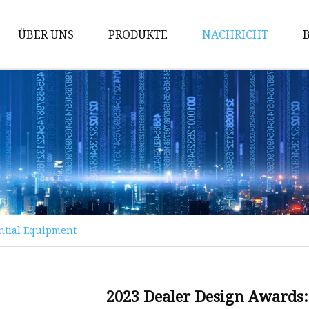
ÜBER UNS
PRODUKTE
NACHRICHT
Absperrschieber
Kugelhahn
Durchgangsventil
Rückschlagventil
Kugelhahnguss
Schieberguss
ntial Equipment
Rückschlagventilguss
Guss von Kugelventilen
Kraftwerksventil
2023 Dealer Design Awards