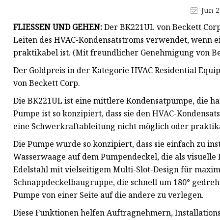
Schieberscheibenguss
Jun 2
Guss des
FLIESSEN UND GEHEN:
Der BK221UL von Beckett Cor
Absperrschiebergehäuses
Leiten des HVAC-Kondensatstroms verwendet, wenn ei
praktikabel ist. (Mit freundlicher Genehmigung von Be
Der Goldpreis in der Kategorie HVAC Residential Eq
von Beckett Corp.
Die BK221UL ist eine mittlere Kondensatpumpe, die h
Pumpe ist so konzipiert, dass sie den HVAC-Kondensat
eine Schwerkraftableitung nicht möglich oder praktika
Die Pumpe wurde so konzipiert, dass sie einfach zu ins
Wasserwaage auf dem Pumpendeckel, die als visuelle 
Edelstahl mit vielseitigem Multi-Slot-Design für maxim
Schnappdeckelbaugruppe, die schnell um 180° gedreht
Pumpe von einer Seite auf die andere zu verlegen.
Diese Funktionen helfen Auftragnehmern, Installations