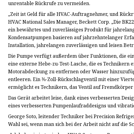
unrentable Rückrufe zu vermeiden.
„Zeit ist Geld für alle HVAC-Auftragnehmer, und Rückru
HVAC National Sales Manager, Beckett Corp. „Die BK
ein bewährtes und zuverlässiges Produkt für jahrelan
Kondensatpumpen basieren auf jahrzehntelanger Erfa
Installation, jahrelangen zuverlässigen und leisen Bet
Die Pumpe verfügt außerdem über Funktionen, die eine
eine externe Hebe-zu-Test-Lasche, die es Technikern 
Motorabdeckung zu entfernen oder Wasser hinzuzufüge
entleeren. Ein ⅜-Zoll-Rückschlagventil mit einer Vier
ermöglicht es Technikern, das Ventil auf Fremdkörper
Das Gerät arbeitet leise, dank eines verbesserten Des
eines verbesserten Pumpenlaufraddesigns und vibrat
George Soto, leitender Techniker bei Precision Refrig
Wahl sei, wenn man sich bei der Arbeit nicht auf die 