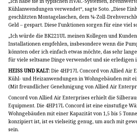
„Ich habe sie in typischen HVAC-Systemen, Brennwertö
Kühlanwendungen verwendet“, sagte Soto. „Diese Ein
geschlitzten Montagelaschen, dem ¼-Zoll-Drehverschlu
Geld – gespart. Diese Funktionen sorgen für eine viel s
„Ich würde die BK221UL meinen Kollegen und Kunden
Installationen empfehlen, insbesondere wenn die Pump
könnten oder ich einfach etwas möchte, das sehr lange e
für viele seltsame Dinge verwendet und sie erledigen 
HEISS UND KALT:
Die 4HP17L Concord von Allied Air E
Kühl- und Heizanwendungen in Wohngebäuden mit eine
(Mit freundlicher Genehmigung von Allied Air Enterpr
Concord von Allied Air Enterprises erhielt die Silber
Equipment. Die 4HP17L Concord ist eine einstufige 
Wohngebäuden mit einer Kapazität von 1,5 bis 5 Ton
konzipiert ist, ist es vielseitig genug, um auch mit
sein.