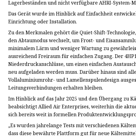
Lagerbeständen und nicht verfügbare AHRI-System-M
Das Gerät wurde im Hinblick auf Einfachheit entwickel
Einrichtung oder Installation.
Zu den Merkmalen gehört die Quiet-Shift-Technologie,
den Abtaumodus wechselt, um Frost- und Eisansammlun
minimalem Lärm und weniger Wartung zu gewährleisten
ausreichend Freiraum für einfachen Zugang. Der 4H
Niederdruckanschlüsse, um einen einfachen Austausc
neu aufgeladen werden muss. Darüber hinaus sind al
Vollaluminiumrohr- und Lamellenspulendesign ausgest
Leitungsverbindungen erhalten bleiben.
Im Hinblick auf das Jahr 2025 und den Übergang zu Kä
beabsichtigt Allied Air Enterprises, weiterhin die a
sich bereits weit in formellen Produktentwicklungspro
„Es wurden jahrelange Tests mit verschiedenen Kältemi
dass diese bewährte Plattform gut für neue Kältemitt