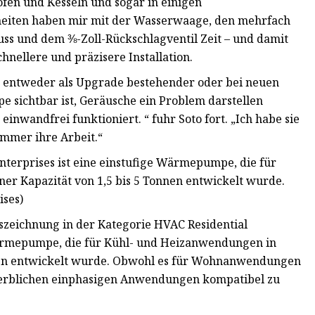
fen und Kesseln und sogar in einigen
heiten haben mir mit der Wasserwaage, den mehrfach
ss und dem ⅜-Zoll-Rückschlagventil Zeit – und damit
chnellere und präzisere Installation.
 entweder als Upgrade bestehender oder bei neuen
e sichtbar ist, Geräusche ein Problem darstellen
inwandfrei funktioniert. “ fuhr Soto fort. „Ich habe sie
immer ihre Arbeit.“
nterprises ist eine einstufige Wärmepumpe, die für
r Kapazität von 1,5 bis 5 Tonnen entwickelt wurde.
ises)
auszeichnung in der Kategorie HVAC Residential
Wärmepumpe, die für Kühl- und Heizanwendungen in
nen entwickelt wurde. Obwohl es für Wohnanwendungen
 gewerblichen einphasigen Anwendungen kompatibel zu