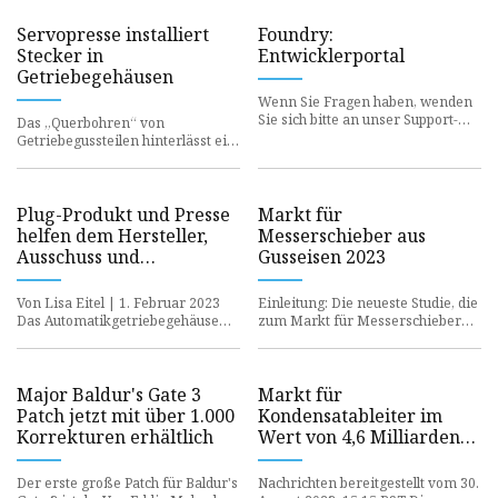
Servopresse installiert
Foundry:
Stecker in
Entwicklerportal
Getriebegehäusen
Wenn Sie Fragen haben, wenden
Sie sich bitte an unser Support-
Das „Querbohren“ von
Team unter
Getriebegussteilen hinterlässt ein
intentsupport@foundryco.com
.
Loch in der Außenhülle, das
Übersetzen Sie I
abgedichtet werden muss, um
Flüssig
Plug-Produkt und Presse
Markt für
helfen dem Hersteller,
Messerschieber aus
Ausschuss und
Gusseisen 2023
Garantieansprüche zu
reduzieren
Von Lisa Eitel | 1. Februar 2023
Einleitung: Die neueste Studie, die
Das Automatikgetriebegehäuse
zum Markt für Messerschieber
eines Automobils ist ein sehr
aus Gusseisen veröffentlicht
komplexes Gussteil, das ei
wurde, bewertet Marktgröße
Major Baldur's Gate 3
Markt für
Patch jetzt mit über 1.000
Kondensatableiter im
Korrekturen erhältlich
Wert von 4,6 Milliarden
US-Dollar bis 2028
Der erste große Patch für Baldur's
Nachrichten bereitgestellt vom 30.