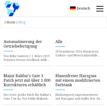
Deutsch
Heim
/
Blog
Automatisierung der
Alle
Getriebefertigung
20 brandneue 2024 Husqvarna
Enduro- und Motorradmodelle
Von Mike Santora | 1. März 2023
wurden diese Woche auf den
Präzises Presse-Feedback stellt
Markt gebracht, um die
sicher, dass die konstruierten
Konkurrenz zu
Stecker korrekt install
Major Baldur's Gate 3
Blasenfreier Harzguss
Patch jetzt mit über 1.000
mit einem modifizierten
Korrekturen erhältlich
Farbtank
Der erste große Patch für Baldur's
[thelostspore] experimentierte
Gate 3 ist da. Von Eddie Makuch
mit Harzguss und stellte fest, dass
am 25. August 2023 um 7:05 Uhr
er eine Druckgusskammer
PDT Nach einigen „Ho
benötigte, um klare Abgüsse