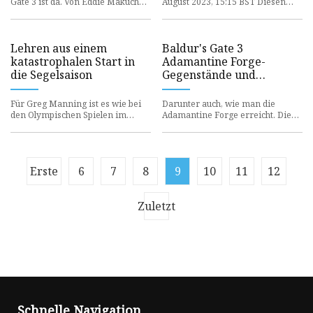
Gate 3 ist da. Von Eddie Makuch
August 2023, 15:15 BST Diesen
am 25. August 2023 um 7:05 Uhr
Artikel teilen CHICAGO, 30. August
PDT Nach einigen „Ho
2023 /PRNewswire/ –
Lehren aus einem
Baldur's Gate 3
katastrophalen Start in
Adamantine Forge-
die Segelsaison
Gegenstände und
Formenstandorte
Für Greg Manning ist es wie bei
Darunter auch, wie man die
den Olympischen Spielen im
Adamantine Forge erreicht. Die
Bootsstart, wenn er Hürden
Adamantine Forge ist sowohl der
überspringt und Kurven
Name einer Nebenquest als au
vermeidet,
Erste
6
7
8
9
10
11
12
Zuletzt
Schnelle Navigation