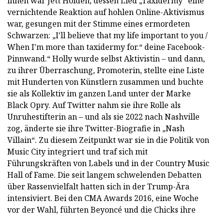
ihnen war Jett Holden, dessen Lied „Taxidermy“ eine
vernichtende Reaktion auf hohlen Online-Aktivismus
war, gesungen mit der Stimme eines ermordeten
Schwarzen: „I'll believe that my life important to you /
When I'm more than taxidermy for.“ deine Facebook-
Pinnwand.“ Holly wurde selbst Aktivistin – und dann,
zu ihrer Überraschung, Promoterin, stellte eine Liste
mit Hunderten von Künstlern zusammen und buchte
sie als Kollektiv im ganzen Land unter der Marke
Black Opry. Auf Twitter nahm sie ihre Rolle als
Unruhestifterin an – und als sie 2022 nach Nashville
zog, änderte sie ihre Twitter-Biografie in „Nash
Villain“. Zu diesem Zeitpunkt war sie in die Politik von
Music City integriert und traf sich mit
Führungskräften von Labels und in der Country Music
Hall of Fame. Die seit langem schwelenden Debatten
über Rassenvielfalt hatten sich in der Trump-Ära
intensiviert. Bei den CMA Awards 2016, eine Woche
vor der Wahl, führten Beyoncé und die Chicks ihre