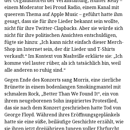
der Organisatoren der Veranstaltung, Hunter Kelly –
einem Moderator bei Proud Radio, einem Kanal mit
queerem Thema auf Apple Music – geführt hatte ihm
gesagt, dass sie für ihre Lieder bekannt sein wollte,
nicht für ihre Twitter-Clapbacks. Aber sie würde sich
nicht für ihre politischen Ansichten entschuldigen,
fügte sie hinzu: „Ich kann nicht einfach dieser Merch-
Shop im Internet sein, der dir Lieder und T-Shirts
verkauft.“ Im Kontext von Nashville erklärte sie: „Ich
komme viel lauter rüber, als ich tatsächlich bin, weil
alle anderen so ruhig sind.“
Gegen Ende des Konzerts sang Morris, eine zierliche
Brünette in einem bodenlangen Smokingmantel mit
schmalem Rock, „Better Than We Found It“, ein von
ihrem neugeborenen Sohn inspiriertes Protestlied,
das sie nach dem Konzert geschrieben hatte Tod von
George Floyd. Während ihres Eröffnungsgeplänkels
hatte sie eine süße, beiläufige Geschichte erzählt, wie
sie ihren jetzt dreijährigen Jungen voller Ehrfurcht