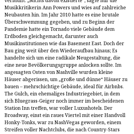
verblüfft. „Nichts davon existierte“, sagte mir die
Musikkritikerin Ann Powers und wies auf zahlreiche
Neubauten hin. Im Jahr 2010 hatte es eine brutale
Überschwemmung gegeben, und zu Beginn der
Pandemie hatte ein Tornado viele Gebäude dem
Erdboden gleichgemacht, darunter auch
Musikinstitutionen wie das Basement East. Doch der
Bau ging weit über den Wiederaufbau hinaus; Es
handelte sich um eine radikale Neugestaltung, die
eine neue Bevölkerungsgruppe anlocken sollte. Im
angesagten Osten von Nashville wurden kleine
Häuser abgerissen, um „große und dünne“ Häuser zu
bauen – mehrschichtige Gebäude, ideal für Airbnbs.
The Gulch, ein ehemaliges Industriegebiet, in dem
sich Bluegrass-Geiger noch immer im bescheidenen
Station Inn treffen, war voller Luxushotels. Der
Broadway, einst ein raues Viertel mit einer Handvoll
Honky-Tonks, war zu NashVegas geworden, einem
Streifen voller Nachtclubs, die nach Country-Stars