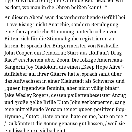
Typ ist wirklich ein guter Ohrenbeißer.“ Machen wir
es dort, wo man in die Ohren beißen kann! ' ”
An diesem Abend war das vorherrschende Gefühl bei
„Love Rising“ nicht Anarchie, sondern Beruhigung –
eine therapeutische Stimmung, unterbrochen von
Bitten, sich für die Stimmabgabe registrieren zu
lassen. Es sprach der Bürgermeister von Nashville,
John Cooper, ein Demokrat; Stars aus „RuPaul’s Drag
Race“ erschienen über Zoom. Die folkige Americana-
Sängerin Joy Oladokun, die einen „Keep Hope Alive“-
Aufkleber auf ihrer Gitarre hatte, sprach sanft über
das Aufwachsen in einer Kleinstadt als Schwarze und
„queer, irgendwie feminin, aber nicht völlig binär“.
Jake Wesley Rogers, dessen paillettenbesetzter Anzug
und große gelbe Brille Elton John verkörperten, sang
eine mitreißende Version seiner queer-positiven Pop-
Hymne „Pluto“: „Hate on me, hate on me, hate on me!“
/ Du könntest die Sonne genauso gut hassen, / weil sie
ein bisschen zu viel scheint.“