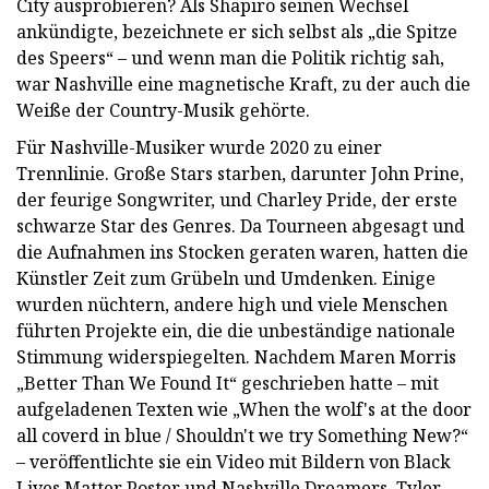
City ausprobieren? Als Shapiro seinen Wechsel
ankündigte, bezeichnete er sich selbst als „die Spitze
des Speers“ – und wenn man die Politik richtig sah,
war Nashville eine magnetische Kraft, zu der auch die
Weiße der Country-Musik gehörte.
Für Nashville-Musiker wurde 2020 zu einer
Trennlinie. Große Stars starben, darunter John Prine,
der feurige Songwriter, und Charley Pride, der erste
schwarze Star des Genres. Da Tourneen abgesagt und
die Aufnahmen ins Stocken geraten waren, hatten die
Künstler Zeit zum Grübeln und Umdenken. Einige
wurden nüchtern, andere high und viele Menschen
führten Projekte ein, die die unbeständige nationale
Stimmung widerspiegelten. Nachdem Maren Morris
„Better Than We Found It“ geschrieben hatte – mit
aufgeladenen Texten wie „When the wolf's at the door
all coverd in blue / Shouldn't we try Something New?“
– veröffentlichte sie ein Video mit Bildern von Black
Lives Matter Poster und Nashville Dreamers. Tyler