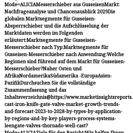
Mode=ALICIA
Messerschieber aus Gusseisen
Markt:
Nachfrageanalyse und Chancenausblick 2029
Die
globalen Marktsegmente für Gusseisen-
Absperrschieber und die Aufschlüsselung der
Marktdaten werden im Folgenden
erläutert:
Marktsegmente für Gusseisen-
Messerschieber nach Typ:
Marktsegmente für
Gusseisen-Messerschieber nach Anwendung:
Welche
Regionen sind führend auf dem Markt für Gusseisen-
Messerschieber?
Naher Osten und
Afrika
Nordamerika
Südamerika -
Europa
Asien-
Pazifik
Durchsuchen Sie die vollständige
Zusammenfassung und das
Inhaltsverzeichnis@
https://www.marketinsightsreports
cast-iron-knife-gate-valve-market-growth-trends-
and-forecast-2023-to-2028-by-types-by-application-
by-regions-and-by-key-players-process-systems-
leengate-valves-thornado-well-cast?
Mode=ALICIA
Ziele für den Bericht:
Wir helfen Ihnen