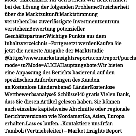
bei der Lösung der folgenden Probleme:
Unsicherheit
über die Marktzukunft:
Marktstimmung
verstehen:
Das zuverlässigste Investmentzentrum
verstehen:
Bewertung potenzieller
Geschäftspartner:
Wichtige Punkte aus dem
Inhaltsverzeichnis –
Fortgesetzt werden
Kaufen Sie
jetzt die neueste Ausgabe der Marktstudie
@
https://www.marketinsightsreports.com/report/purch
mode=su?Mode=ALICIA
Hauptangebote:
Wir bieten
eine Anpassung des Berichts basierend auf den
spezifischen Anforderungen des Kunden
an:
Kostenlose Länderebene
5 Länder
Kostenlose
Wettbewerbsanalyse
5 Schlüssel
40 gratis
Vielen Dank,
dass Sie diesen Artikel gelesen haben. Sie können
auch einzelne kapitelweise Abschnitte oder regionale
Berichtsversionen wie Nordamerika, Asien, Europa
erhalten.
Lass es laufen…
Kontaktiere uns:
Irfan
Tamboli (Vertriebsleiter) – Market Insights Report