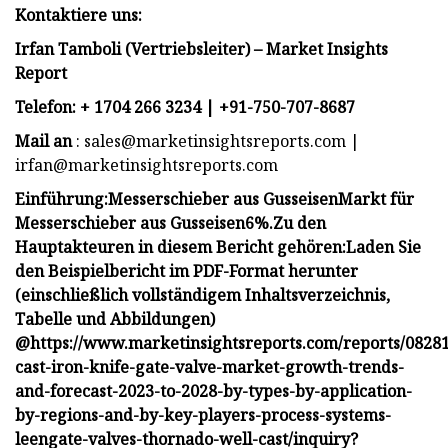
Kontaktiere uns:
Irfan Tamboli (Vertriebsleiter) – Market Insights
Report
Telefon: + 1704 266 3234 | +91-750-707-8687
Mail an
:
sales@marketinsightsreports.com
|
irfan@marketinsightsreports.com
Einführung:
Messerschieber aus Gusseisen
Markt für
Messerschieber aus Gusseisen
6
%
.
Zu den
Hauptakteuren in diesem Bericht gehören:
Laden Sie
den Beispielbericht im PDF-Format herunter
(einschließlich vollständigem Inhaltsverzeichnis,
Tabelle und Abbildungen)
@
https://www.marketinsightsreports.com/reports/0828
cast-iron-knife-gate-valve-market-growth-trends-
and-forecast-2023-to-2028-by-types-by-application-
by-regions-and-by-key-players-process-systems-
leengate-valves-thornado-well-cast/inquiry?