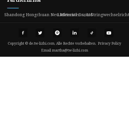
Shandong Hongchuan Neu Material Co., Ltd
Lieferanten von Stringwechselrich
Copyright © de.tw-lizhi.com, Alle Rechte vorbehalten.
Privacy Policy
Email
martha@tw-lizhi.com