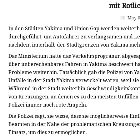
Schieberscheibenguss
mit Rotli
Guss des
May 0
Absperrschiebergehäuses
In den Städten Yakima und Union Gap werden weiterhi
durchgeführt, um Autofahrer zu verlangsamen und Leb
nachdem innerhalb der Stadtgrenzen von Yakima mehr 
Das Ministerium hatte das Verkehrsprogramm abgesag
über unberechenbares Fahren in Yakima beschwert hatt
Probleme weiterhin. Tatsächlich gab die Polizei von Y
Unfälle in der Stadt Yakima verwickelt waren, weil si
Während in der Stadt weiterhin Geschwindigkeitskont
von Kreuzungen, an denen es zu den meisten Unfälle
Polizei immer noch rote Ampeln.
Die Polizei sagt, sie wisse, dass sie möglicherweise Ei
Beamten in der Nähe der problematischen Kreuzungen 
Einsatz, um dies zu ermöglichen.