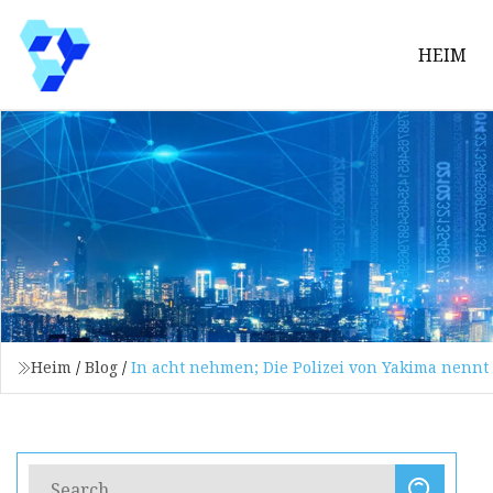
HEIM
Heim
/
Blog
/
In acht nehmen; Die Polizei von Yakima nennt 