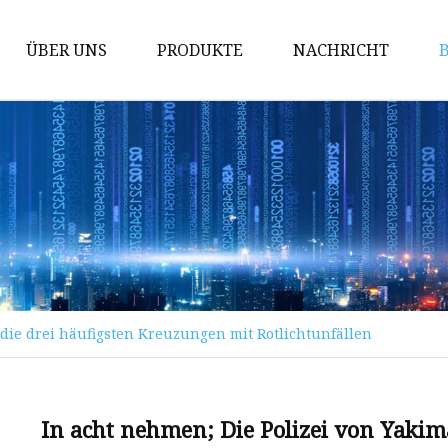
ÜBER UNS
PRODUKTE
NACHRICHT
Absperrschieber
Kugelhahn
Durchgangsventil
Rückschlagventil
Kugelhahnguss
Schieberguss
die drei häufigsten Kreuzungen mit Rotlichtunfällen
Rückschlagventilguss
Guss von Kugelventilen
Kraftwerksventil
In acht nehmen; Die Polizei von Yaki