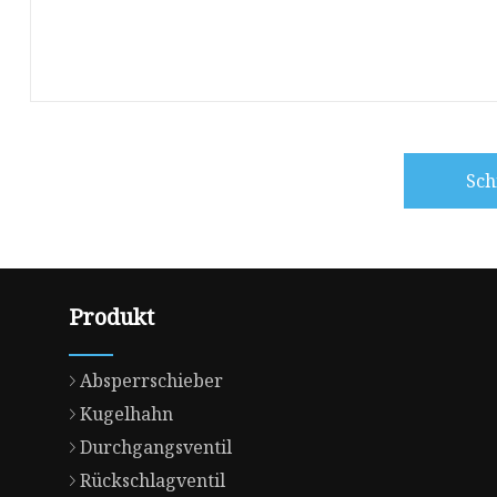
Sch
Produkt
Absperrschieber
Kugelhahn
Durchgangsventil
Rückschlagventil