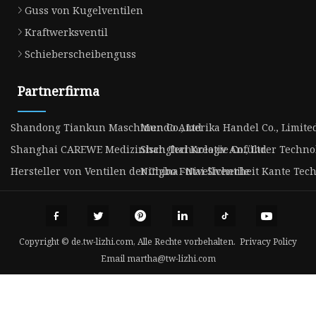
Guss von Kugelventilen
Kraftwerksventil
Schieberscheibenguss
Partnerfirma
Shandong Tiankun Maschinen Co., Ltd
Mundo Amerika Handel Co., Limite
Shanghai CAREWE Medizinisch Technologie Co., Ltd.
Shanghai Kreativ Anführer Technolo
Hersteller von Ventilen der China -Nivellventile
Ningbo Futai Sicherheit Kante Techn
Copyright © de.tw-lizhi.com, Alle Rechte vorbehalten.
Privacy Policy
Email
martha@tw-lizhi.com