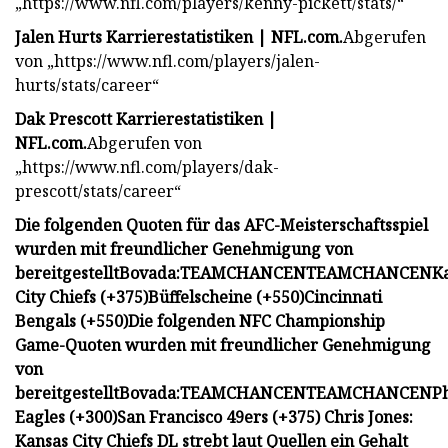
„https://www.nfl.com/players/kenny-pickett/stats/“
Jalen Hurts Karrierestatistiken | NFL.com.
Abgerufen
von „https://www.nfl.com/players/jalen-
hurts/stats/career“
Dak Prescott Karrierestatistiken |
NFL.com.
Abgerufen von
„https://www.nfl.com/players/dak-
prescott/stats/career“
Die folgenden Quoten für das AFC-Meisterschaftsspiel
wurden mit freundlicher Genehmigung von
bereitgestellt
Bovada
:
TEAM
CHANCEN
TEAM
CHANCEN
K
City Chiefs (+375)
Büffelscheine (+550)
Cincinnati
Bengals (+550)
Die folgenden NFC Championship
Game-Quoten wurden mit freundlicher Genehmigung
von
bereitgestellt
Bovada
:
TEAM
CHANCEN
TEAM
CHANCEN
P
Eagles (+300)
San Francisco 49ers (+375)
Chris Jones:
Kansas City Chiefs DL strebt laut Quellen ein Gehalt